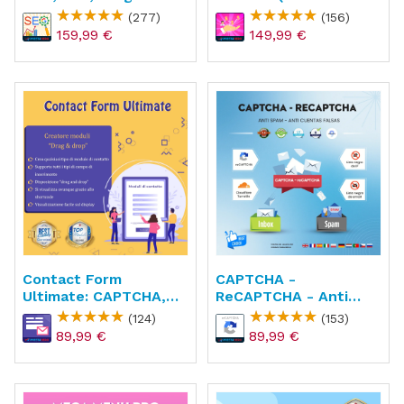
Sitemap
Recompensa)
(277)
(156)
159,99 €
149,99 €
Contact Form
CAPTCHA -
Ultimate: CAPTCHA,
ReCAPTCHA - Anti
ReCAPTCHA, Anti
Spam - Anti Cuentas
(124)
(153)
Spam
Falsas
89,99 €
89,99 €