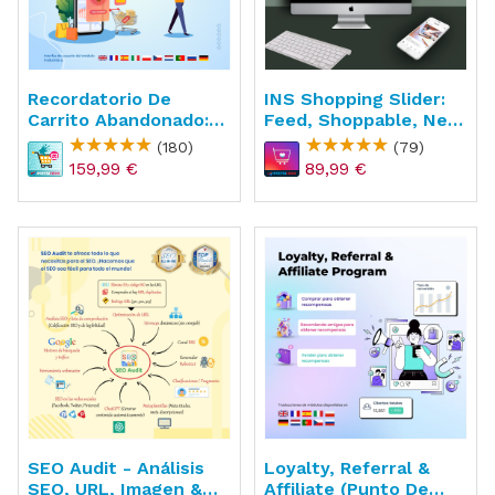
Recordatorio De
INS Shopping Slider:
Carrito Abandonado:
Feed, Shoppable, New
Email Y Remarketing
API
(180)
(79)
159,99 €
89,99 €
SEO Audit - Análisis
Loyalty, Referral &
SEO, URL, Imagen &
Affiliate (punto De