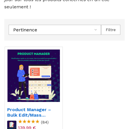
seulement !
Pertinence
Filtre
Product Manager –
Bulk Edit/mass
Edit/quick Edit
(84)
139,99 €