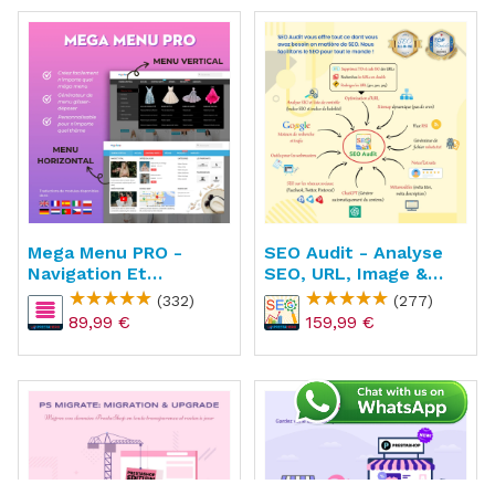
Mega Menu PRO -
SEO Audit - Analyse
Navigation Et
SEO, URL, Image &
Créateur De Menu
Sitemap
(332)
(277)
89,99 €
159,99 €