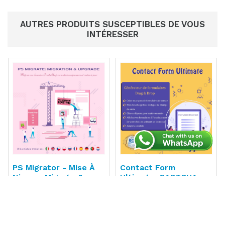
AUTRES PRODUITS SUSCEPTIBLES DE VOUS
INTÉRESSER
PS Migrator - Mise À
Contact Form
Niveau, Migrate &
Ultimate: CAPTCHA,
Upgrade
ReCAPTCHA, Anti
(110)
(124)
Spam
89,99 €
89,99 €