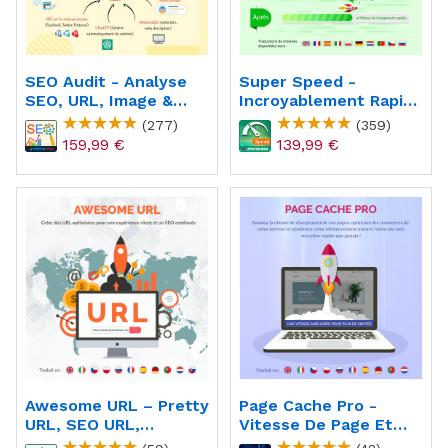
SEO Audit - Analyse
Super Speed -
SEO, URL, Image &
Incroyablement Rapide
Sitemap
- WebP, Cache De
(277)
(359)
Page & SEO
159,99 €
139,99 €
Awesome URL – Pretty
Page Cache Pro -
URL, SEO URL,
Vitesse De Page Et
Supprimer Les IDs
Optimisation SEO