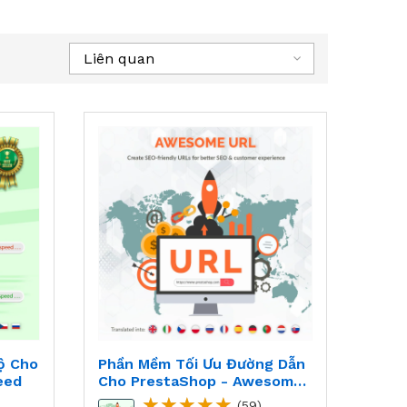
Liên quan
ộ Cho
Phần Mềm Tối Ưu Đường Dẫn
eed
Cho PrestaShop - Awesome
URL
(59)