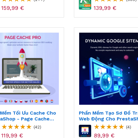
159,99 €
139,99 €
 Mềm Tối Ưu Cache Cho
Phần Mềm Tạo Sơ Đồ Tr
taShop - Page Cache
Web Động Cho PrestaS
Dynamic Sitemap
(42)
(4)
119,99 €
89,99 €