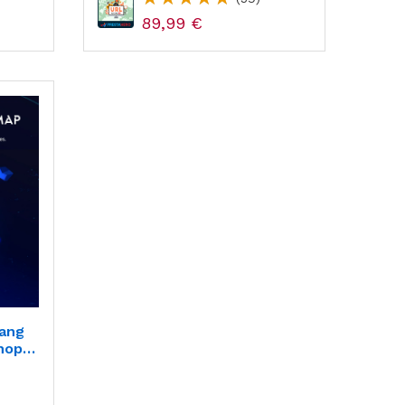
89,99 €
ang
hop -