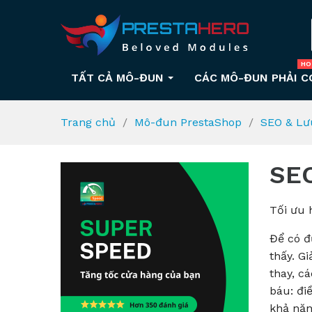
HO
TẤT CẢ MÔ-ĐUN
CÁC MÔ-ĐUN PHẢI C
Trang chủ
Mô-đun PrestaShop
SEO & Lư
SEO
Tối ưu 
Để có đ
thấy.
G
i
thay, c
báu: đi
khả năn