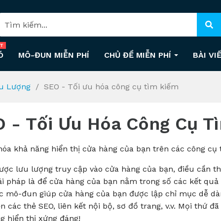
T
Ó
MÔ-ĐUN MIỄN PHÍ
CHỦ ĐỀ MIỄN PHÍ
BÀI VI
u Lượng
SEO - Tối ưu hóa công cụ tìm kiếm
 - Tối Ưu Hóa Công Cụ T
hóa khả năng hiển thị cửa hàng của bạn trên các công cụ 
ược lưu lượng truy cập vào cửa hàng của bạn, điều cần th
ải pháp là để cửa hàng của bạn nằm trong số các kết quả 
ác mô-đun giúp cửa hàng của bạn được lập chỉ mục dễ dàn
ền các thẻ SEO, liên kết nội bộ, sơ đồ trang, v.v. Mọi thứ
g hiển thị xứng đáng!