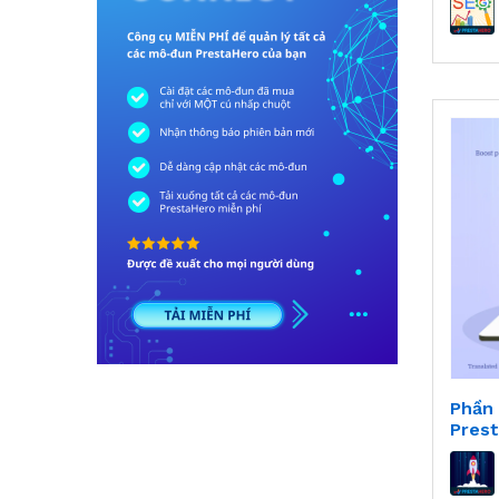
Phần
Pres
Pro