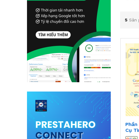
5
Sản 
Phần
Cụ T
- SEO