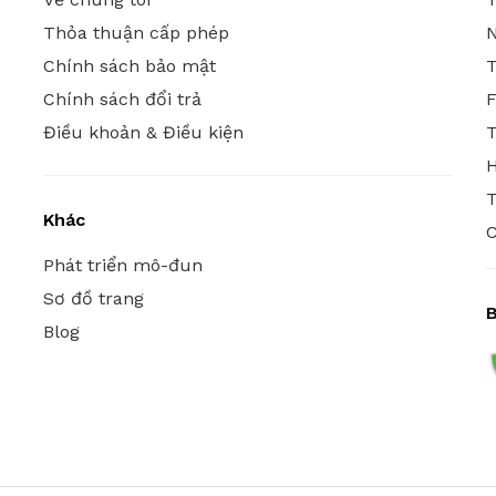
Thỏa thuận cấp phép
N
Chính sách bảo mật
T
Chính sách đổi trả
Điều khoản & Điều kiện
T
T
Khác
C
Phát triển mô-đun
Sơ đồ trang
Blog