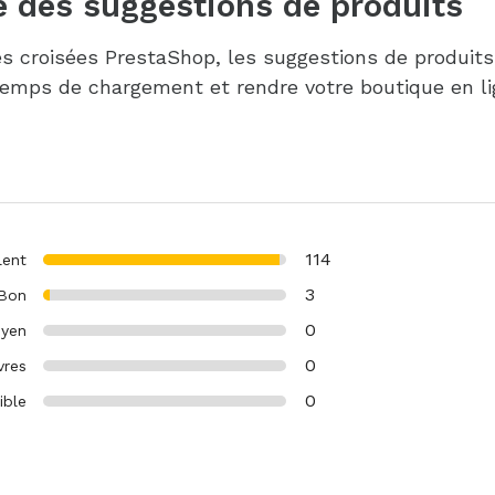
 des suggestions de produits
es croisées PrestaShop, les suggestions de produits
 temps de chargement et rendre votre boutique en li
114
lent
3
Bon
0
yen
0
vres
0
ible