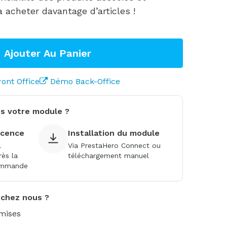
 acheter davantage d’articles !
Ajouter Au Panier
ont Office
Démo Back-Office
s votre module ?
licence
Installation du module
l
Via PrestaHero Connect ou
ès la
téléchargement manuel
commande
 chez nous ?
emises