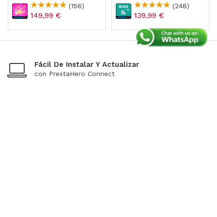
Recompensa)
SEO
(156)
(248)
149,99 €
139,99 €
Fácil De Instalar Y Actualizar
con PrestaHero Connect
15 Días De Regreso
Si los productos tienen problemas
Pago Seguro
Pago 100% seguro
Soporte Dedicado
Nuestros expertos están aquí para ayudar