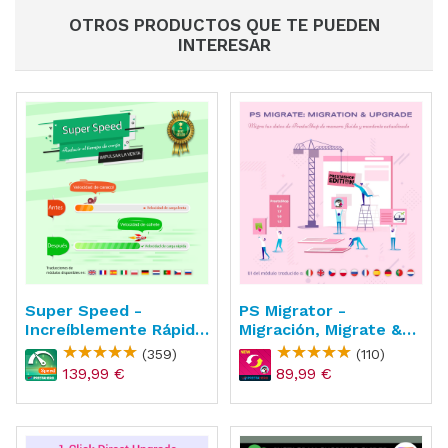
OTROS PRODUCTOS QUE TE PUEDEN
INTERESAR
Super Speed -
PS Migrator -
Increíblemente Rápido
Migración, Migrate &
- WebP, Page Cache &
Upgrade
(359)
(110)
SEO
139,99 €
89,99 €