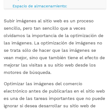
Espacio de almacenamiento:
¿Cómo optimizar imágenes para un sitio web de
Subir imágenes al sitio web es un proceso
comercio electrónico?
sencillo, pero tan sencillo que a veces
Elija cuidadosamente los ángulos de su
olvidamos la importancia de la optimización de
producto y las proporciones de la imagen
las imágenes. La optimización de imágenes no
Carga diferida de imágenes
se trata sólo de hacer que las imágenes se
Elija el tipo de archivo correcto
vean mejor, sino que también tiene el efecto de
Asegúrate de que tus miniaturas estén
mejorar las visitas a su sitio web desde los
optimizadas
motores de búsqueda.
Comprueba la calidad de tu imagen
Optimizar las imágenes del comercio
electrónico antes de publicarlas en el sitio web
es una de las tareas importantes que no puede
ignorar si desea desarrollar su sitio web de