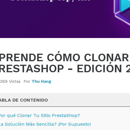
PRENDE CÓMO CLONAR 
RESTASHOP - EDICIÓN 
269 Vistas
Por
Thu Hang
ABLA DE CONTENIDO
Por qué Clonar Tu Sitio PrestaShop?
La Solución Más Sencilla? ¡Por Supuesto!