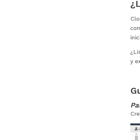
¿L
Clo
com
ini
¿Li
y e
Gu
Pa
Cre