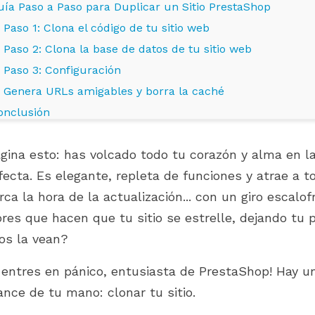
uía Paso a Paso para Duplicar un Sitio PrestaShop
Paso 1: Clona el código de tu sitio web
Paso 2: Clona la base de datos de tu sitio web
Paso 3: Configuración
Genera URLs amigables y borra la caché
onclusión
gina esto: has volcado todo tu corazón y alma en l
fecta. Es elegante, repleta de funciones y atrae a t
rca la hora de la actualización... con un giro escalof
ores que hacen que tu sitio se estrelle, dejando tu 
LOS DE PRESTAHERO
WHERE IS YOUR PRESTASHOP
os la vean?
TOS PARA
STORE ON ITS GROWTH
 9.1.X Y
JOURNEY?
RD 2.0
 entres en pánico, entusiasta de PrestaShop! Hay u
844 visitas
ance de tu mano: clonar tu sitio.
Grow smarter with the right
s de PrestaHero ya