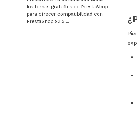
los temas gratuitos de PrestaShop
están listos
para ofrecer compatibilidad con
Hummingbir
¿P
PrestaShop 9.1.x....
nuestros mó
Pie
exp