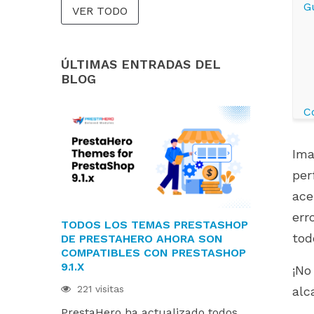
G
VER TODO
ÚLTIMAS ENTRADAS DEL
BLOG
C
Ima
per
ace
err
TODOS LOS TEMAS PRESTASHOP
LOS MÓDU
tod
DE PRESTAHERO AHORA SON
ESTÁN LIS
COMPATIBLES CON PRESTASHOP
PRESTASHOP
9.1.X
HUMMINGBI
¡No
221 visitas
214 visitas
alc
PrestaHero ha actualizado todos
Los módulo