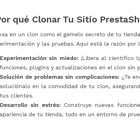
modules at every stage of your
 para PrestaShop 9.1.x y
PrestaShop journey. From setup to
d 2.0. Descubre cómo
scaling, discover what...
or qué Clonar Tu Sitio PrestaS
dulos se...
nsa en un clon como el gemelo secreto de tu tienda,
erimentación y las pruebas. Aquí está la razón por 
Experimentación sin miedo:
¡Libera al científico 
funciones, plugins y actualizaciones en el clon sin p
Solución de problemas sin complicaciones:
¿Te en
soluciónalo en la comodidad de tu clon, aseguran
tus clientes.
Desarrollo sin estrés:
Construye nuevas funciones
apariencia de tu tienda, todo en un entorno de prue