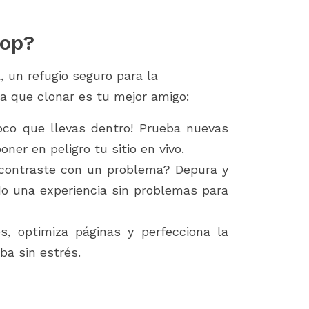
boost sales on your PrestaShop
PrestaShop, you know 
store by identifying...
importance of a smoot
installation process....
hop?
 un refugio seguro para la
la que clonar es tu mejor amigo:
loco que llevas dentro! Prueba nuevas
oner en peligro tu sitio en vivo.
contraste con un problema? Depura y
do una experiencia sin problemas para
, optimiza páginas y perfecciona la
ba sin estrés.