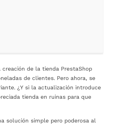
a creación de la tienda PrestaShop
oneladas de clientes. Pero ahora, se
riante. ¿Y si la actualización introduce
preciada tienda en ruinas para que
TOP 7 PROVEN TIPS TO GROW
FIX 500 ERROR WHEN
YOUR PRESTASHOP SALES
INSTALLING PRESTASH
890 visitas
1805 visitas
na solución simple pero poderosa al
This article shares 7 practical,
If you're an e-commer
easy-to-apply strategies to help
entrepreneur who use