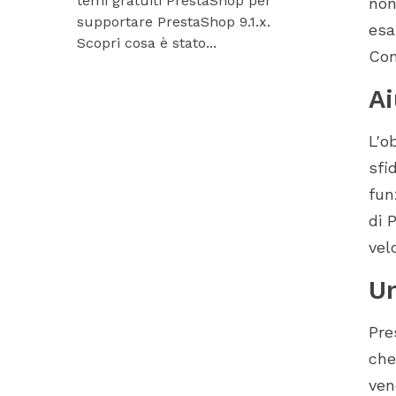
temi gratuiti PrestaShop per
non
I
Hummingbir
supportare PrestaShop 9.1.x.
nostri modul
esa
Scopri cosa è stato...
Con
Ai
E
L'o
sfi
fun
di 
vel
Un
Pre
che
ven