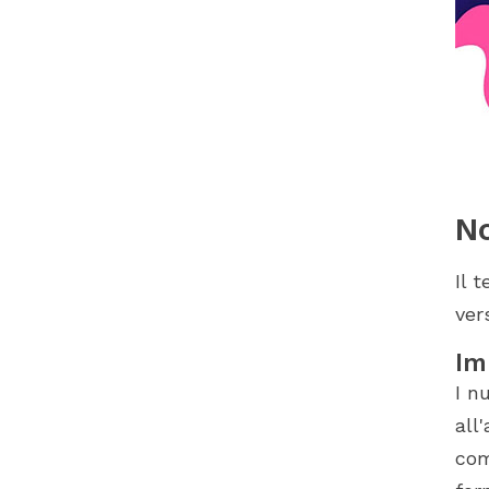
No
Il 
ver
Im
I n
all
com