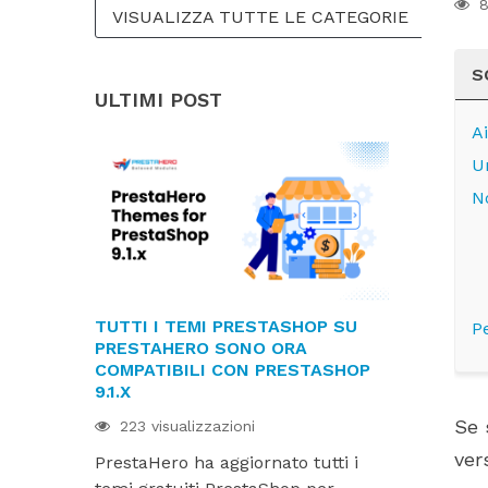
8
VISUALIZZA TUTTE LE CATEGORIE
S
ULTIMI POST
Ai
U
N
TUTTI I TEMI PRESTASHOP SU
I MODULI 
P
PRESTAHERO SONO ORA
PRONTI PER
COMPATIBILI CON PRESTASHOP
HUMMINGBI
9.1.X
216 visual
Se 
223 visualizzazioni
I moduli Pr
ver
PrestaHero ha aggiornato tutti i
pronti per 