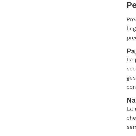
Pe
Pre
lin
pre
Pa
La 
sco
ges
con
Na
La 
che
sem