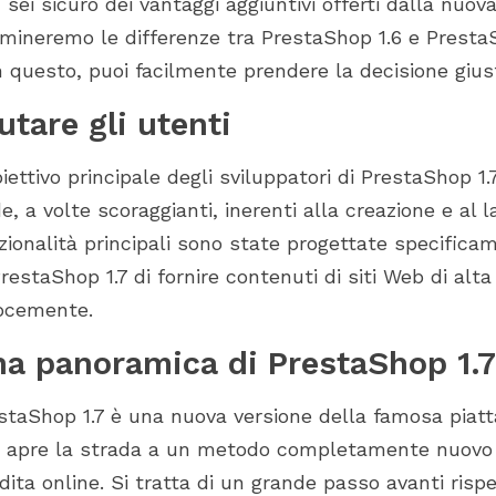
con i moduli giusti in ogni fase del
 sei sicuro dei vantaggi aggiuntivi offerti dalla nuov
nstalla PrestaShop 1.7
d 2.0. Scopri come i
vostro percorso con PrestaShop.
i sono stati...
mineremo le differenze tra PrestaShop 1.6 e PrestaSh
Passaggio 1: scarica l'ultima versione di PrestaShop e car
Dalla...
 questo, puoi facilmente prendere la decisione gius
Passaggio 2: crea un nuovo database
Passaggio 3: esegui la procedura guidata di installazione
utare gli utenti
Passaggio 4: eliminare la cartella di installazione e il file 
segui l'upgrade all'ultima versione di PrestaShop 1.7
biettivo principale degli sviluppatori di PrestaShop 1.
de, a volte scoraggianti, inerenti alla creazione e al 
zionalità principali sono state progettate specificam
PrestaShop 1.7 di fornire contenuti di siti Web di alta 
ocemente.
a panoramica di PrestaShop 1.7
staShop 1.7 è una nuova versione della famosa pia
 apre la strada a un metodo completamente nuovo e 
dita online. Si tratta di un grande passo avanti rispe