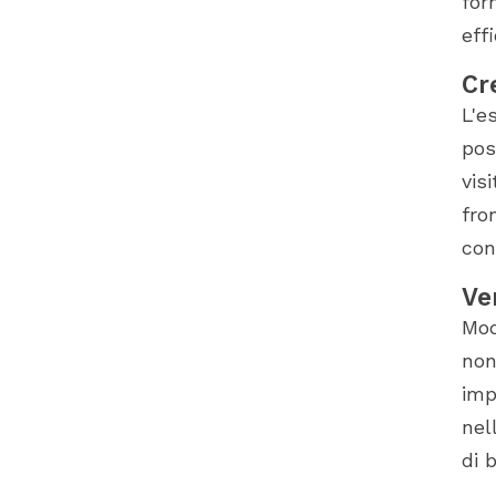
for
eff
Cr
L'e
pos
vis
fro
con
Ve
Mod
non
imp
nel
di 