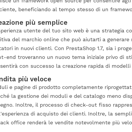
nisce un framework open source per consentire agli 
iciente, beneficiando al tempo stesso di un framewor
eazione più semplice
sperienza utente del tuo sito web è una strategia c
itiva del marchio online che può aiutarti a generare 
itatori in nuovi clienti. Con PrestaShop 1.7, sia i proge
nt-end troveranno un nuovo tema iniziale privo di st
sentirà con successo la creazione rapida di modelli d
ndita più veloce
uli e pagine di prodotto completamente riprogettati 
ché la gestione dei moduli e del catalogo meno dis
egno. Inoltre, il processo di check-out fisso rappr
l'esperienza di acquisto dei clienti. Inoltre, la sempl
back office renderà le vendite notevolmente più velo