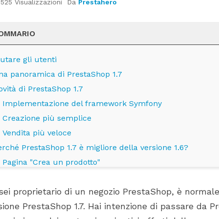
525 Visualizzazioni
Da
Prestahero
OMMARIO
utare gli utenti
na panoramica di PrestaShop 1.7
ovità di PrestaShop 1.7
Implementazione del framework Symfony
Creazione più semplice
Vendita più veloce
PRESTAHERO SONO
A CHE PUNTO DEL SUO
erché PrestaShop 1.7 è migliore della versione 1.6?
 PRESTASHOP 9.1.X E
PERCORSO DI CRESCITA SI
Pagina "Crea un prodotto"
RD 2.0
TROVA IL TUO NEGOZIO
PRESTASHOP?
Navigazione nel back-office
izzazioni
sei proprietario di un negozio PrestaShop, è normal
Pagina Moduli
846 visualizzazioni
estaHero sono ora
sione PrestaShop 1.7. Hai intenzione di passare da P
Tema predefinito
Crescete in modo più intelligente
PrestaShop 9.1.x e