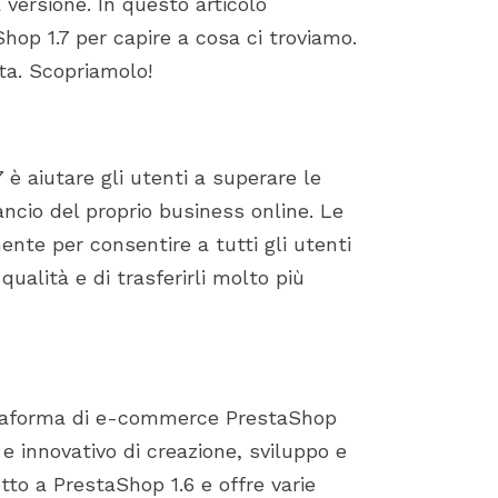
a versione. In questo articolo
store by identifying...
importance of a smoot
op 1.7 per capire a cosa ci troviamo.
installation process....
icala sul tuo server
ta. Scopriamolo!
 di PrestaShop 1.7
di archivio
7 è aiutare gli utenti a superare le
lancio del proprio business online. Le
ente per consentire a tutti gli utenti
qualità e di trasferirli molto più
ttaforma di e-commerce PrestaShop
innovativo di creazione, sviluppo e
tto a PrestaShop 1.6 e offre varie