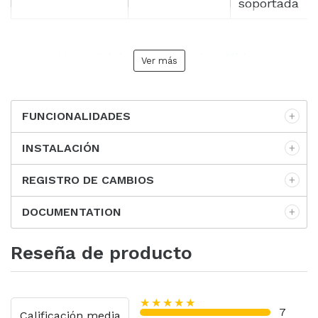
soportada
Ver módulo INS Shopping Slider
Ver más
FUNCIONALIDADES
INSTALACIÓN
REGISTRO DE CAMBIOS
DOCUMENTATION
Reseña de producto
★★★★★
7
Calificación media