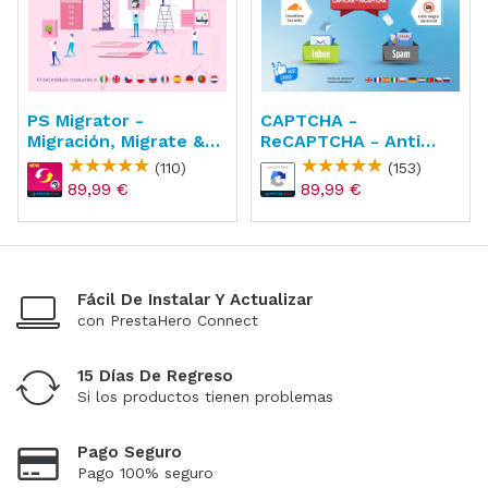
PS Migrator -
CAPTCHA -
Migración, Migrate &
ReCAPTCHA - Anti
Upgrade
Spam - Anti Cuentas
(110)
(153)
Falsas
89,99 €
89,99 €
Fácil De Instalar Y Actualizar
con PrestaHero Connect
15 Días De Regreso
Si los productos tienen problemas
Pago Seguro
Pago 100% seguro