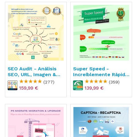
SEO Audit - Análisis
Super Speed -
SEO, URL, Imagen &
Increíblemente Rápido
Sitemap
- WebP, Page Cache &
(277)
(359)
SEO
159,99 €
139,99 €