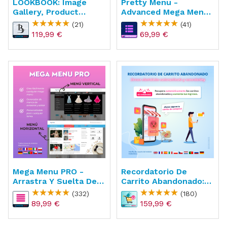
LOOKBOOK: Image
Pretty Menu -
Gallery, Product
Advanced Mega Menu
Showcase &
Builder
(21)
(41)
Collection
119,99 €
69,99 €
Mega Menu PRO -
Recordatorio De
Arrastra Y Suelta De
Carrito Abandonado:
Forma Visual
Email Y Remarketing
(332)
(180)
89,99 €
159,99 €