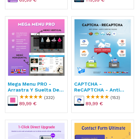
Mega Menu PRO -
CAPTCHA -
Arrastra Y Suelta De
ReCAPTCHA - Anti
Forma Visual
Spam - Anti Cuentas
(332)
(153)
Falsas
89,99 €
89,99 €