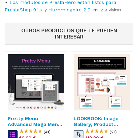
Los módulos de PrestaHero están listos para
PrestaShop 9.1.x y Hummingbird 2.0
219 visitas
OTROS PRODUCTOS QUE TE PUEDEN
INTERESAR
Pretty Menu -
LOOKBOOK: Image
Advanced Mega Menu
Gallery, Product
Builder
Showcase &
(41)
(21)
Collection
69,99 €
119,99 €