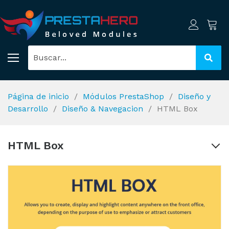
Página de inicio
Módulos PrestaShop
Diseño y
Desarrollo
Diseño & Navegacion
HTML Box
HTML Box