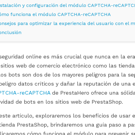
nstalación y configuración del módulo CAPTCHA-reCAPT
ómo funciona el módulo CAPTCHA-reCAPTCHA
onsejos para optimizar la experiencia del usuario con 
onclusión
seguridad online es más crucial que nunca en la era
 sitios web de comercio electrónico como las tienda
los bots son dos de los mayores peligros para la s
peligro datos críticos y dañar la reputación de un
PTCHA-reCAPTCHA
de PrestaHero ofrece una sólida
LOS DE PRESTAHERO
¿EN QUÉ ETAPA DE SU
ividad de bots en los sitios web de PrestaShop.
TOS PARA
CRECIMIENTO SE ENCUENTRA TU
 9.1.X Y
TIENDA PRESTASHOP?
RD 2.0
este artículo, exploraremos los beneficios de us
846 visitas
tienda PrestaShop, brindaremos una guía paso a paso
Optimiza tu negocio con los
licaremos cómo funciona el módulo para prevenir s
s de PrestaHero ya