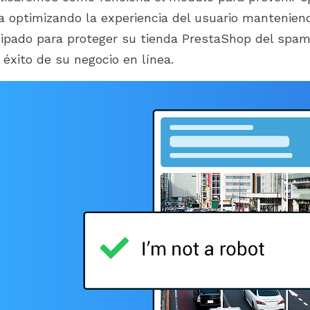
módulos adecuados en cada
 para PrestaShop 9.1.x y
a optimizando la experiencia del usuario manteniend
etapa de tu experiencia con
d 2.0. Descubre cómo
PrestaShop. Desde la
ipado para proteger su tienda PrestaShop del spam 
dulos se...
configuración...
l éxito de su negocio en línea.