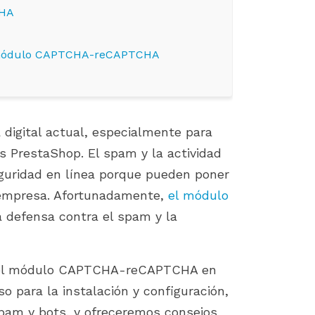
CHA
el módulo CAPTCHA-reCAPTCHA
 digital actual, especialmente para
s PrestaShop. El spam y la actividad
eguridad en línea porque pueden poner
a empresa. Afortunadamente,
el módulo
 defensa contra el spam y la
TOP 7 PROVEN TIPS TO GROW
FIX 500 ERROR WHEN
YOUR PRESTASHOP SALES
INSTALLING PRESTASH
890 visitas
1805 visitas
ar el módulo CAPTCHA-reCAPTCHA en
This article shares 7 practical,
If you're an e-commer
 para la instalación y configuración,
easy-to-apply strategies to help
entrepreneur who use
pam y bots, y ofreceremos consejos