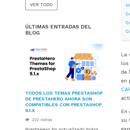
VER TODO
I
C
C
ÚLTIMAS ENTRADAS DEL
C
BLOG
La 
los
de 
en 
CA
TODOS LOS TEMAS PRESTASHOP
LOS MÓDU
act
DE PRESTAHERO AHORA SON
ESTÁN LIS
COMPATIBLES CON PRESTASHOP
PRESTASHOP
9.1.X
HUMMINGBI
En 
su 
222 visitas
216 visitas
exp
PrestaHero ha actualizado todos
Los módulo