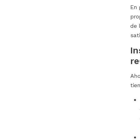
En 
pro
de 
sat
In
r
Aho
tie