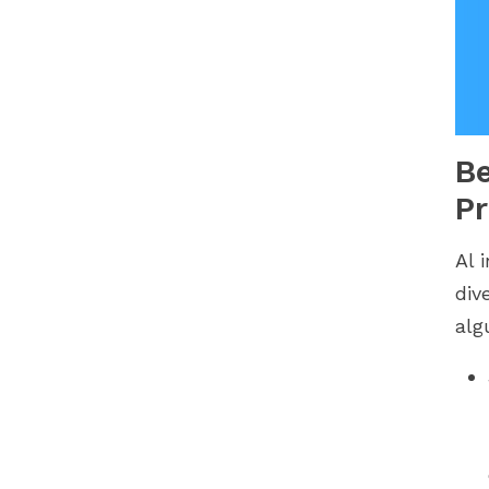
Be
P
Al 
div
alg