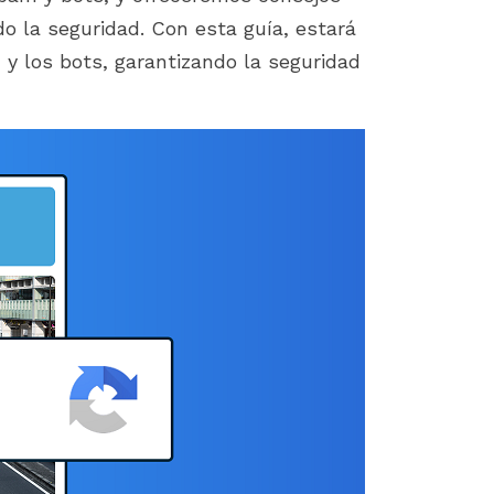
boost sales on your PrestaShop
PrestaShop, you know 
o la seguridad. Con esta guía, estará
store by identifying...
importance of a smoot
installation process....
y los bots, garantizando la seguridad