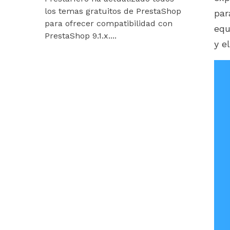
los temas gratuitos de PrestaShop
están listos
par
para ofrecer compatibilidad con
Hummingbir
equ
PrestaShop 9.1.x....
nuestros mó
y e