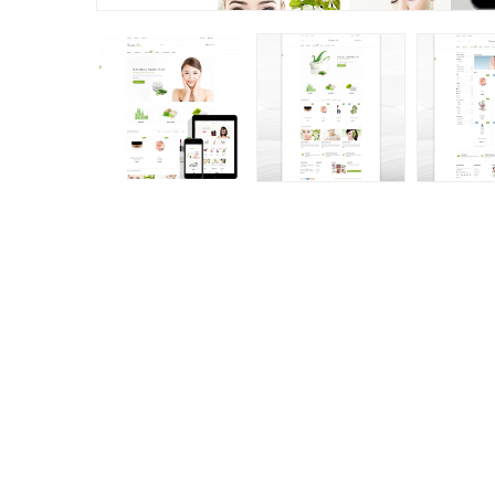
Promemoria Carrello
Loyalty, Referral &
Abbandonato: Email
Affiliate (punto Di
Automatica
Ricompensa)
(180)
(156
159,99 €
149,99 €