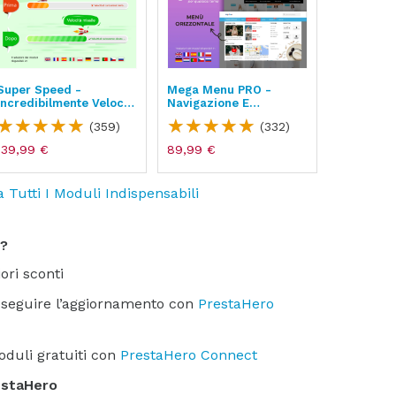
Super Speed -
Mega Menu PRO -
BLOG – Au
Incredibilmente Veloce
Navigazione E
Traffico E
- WebP, Cache Di Pagina
Generatore Di Menu
SEO
(359)
(332)
& SEO
139,99 €
89,99 €
139,99 €
a Tutti I Moduli Indispensabili
i?
iori sconti
 eseguire l’aggiornamento con
PrestaHero
moduli gratuiti con
PrestaHero Connect
estaHero