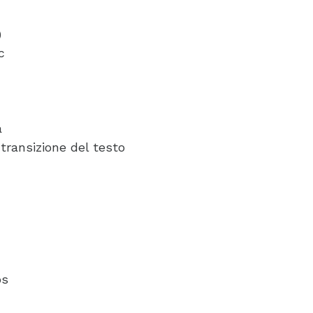
)
c
à
 transizione del testo
ps