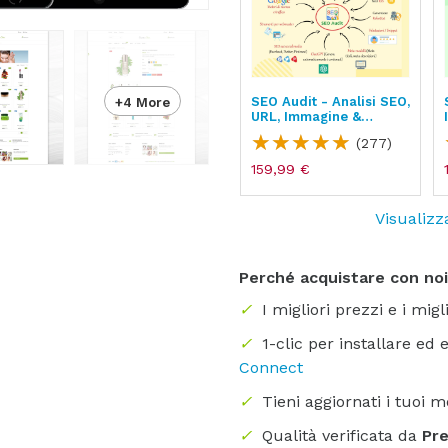
Product Reviews -
SEO Audit - Analisi SEO,
+4 More
Recensioni, Rating,
URL, Immagine &
Google Snippets
Sitemap
)
(134)
(277)
139,99 €
159,99 €
Visualizz
Perché acquistare con no
✓
I migliori prezzi e i migl
✓
1-clic per installare ed
Connect
✓
Tieni aggiornati i tuoi 
✓
Qualità verificata da
Pr