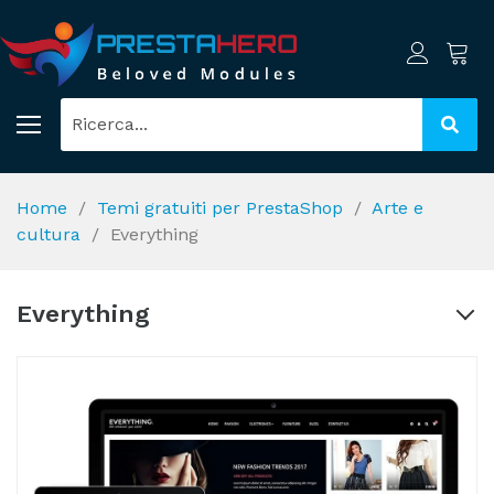
Home
Temi gratuiti per PrestaShop
Arte e
cultura
Everything
Everything