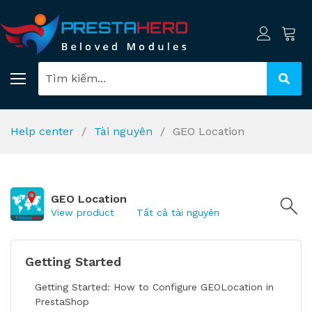
Help center
Tài nguyên
GEO Location
GEO Location
View product
Tất cả tài nguyên
Getting Started
Getting Started: How to Configure GEOLocation in
PrestaShop