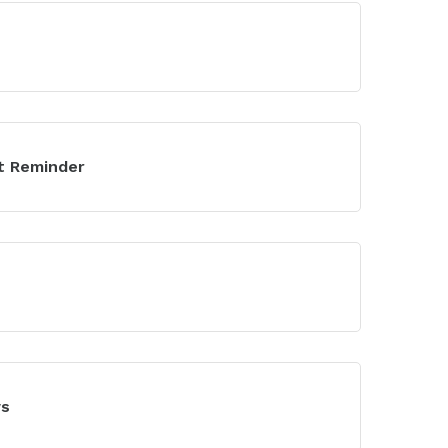
t Reminder
ws