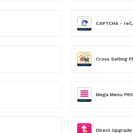
Xem
mô-
CAPTCHA - re
đun
Xem
mô-
Cross Selling 
đun
Xem
mô-
Mega Menu PR
đun
Xem
mô-
Direct Upgrade