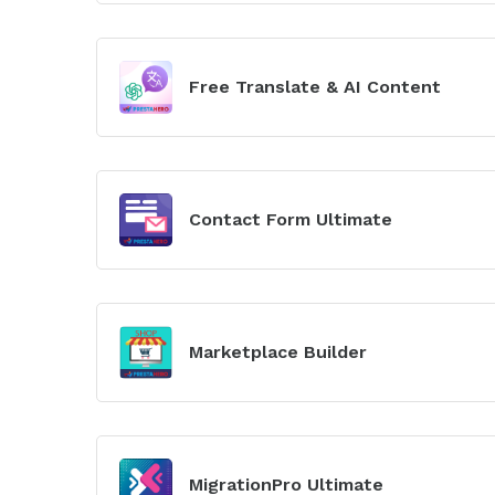
Xem
mô-
Free Translate & AI Content
đun
Xem
mô-
Contact Form Ultimate
đun
Xem
mô-
Marketplace Builder
đun
Xem
mô-
MigrationPro Ultimate