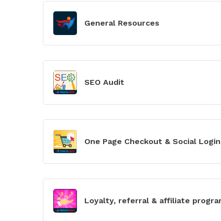
Xem
mô-
General Resources
đun
Xem
mô-
SEO Audit
đun
Xem
mô-
One Page Checkout & Social Login
đun
Xem
mô-
Loyalty, referral & affiliate progr
đun