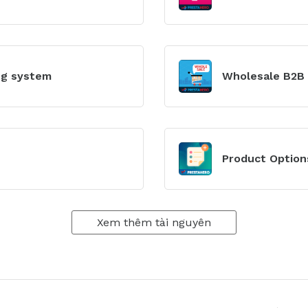
đun
Xem
mô-
ng system
Wholesale B2B
đun
Xem
mô-
Product Option
đun
Xem thêm tài nguyên