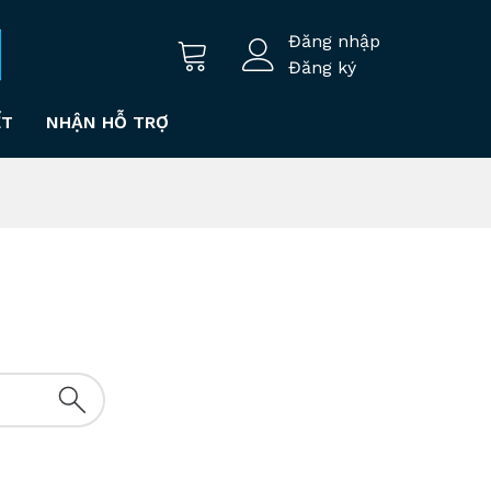
Đăng nhập
Đăng ký
ẾT
NHẬN HỖ TRỢ