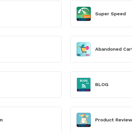
Xem
mô-
Super Speed
đun
Xem
mô-
Abandoned Car
đun
Xem
mô-
BLOG
đun
Xem
mô-
am
Product Revie
đun