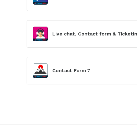
đun
Xem
mô-
Live chat, Contact form & Ticketi
đun
Xem
mô-
Contact Form 7
đun