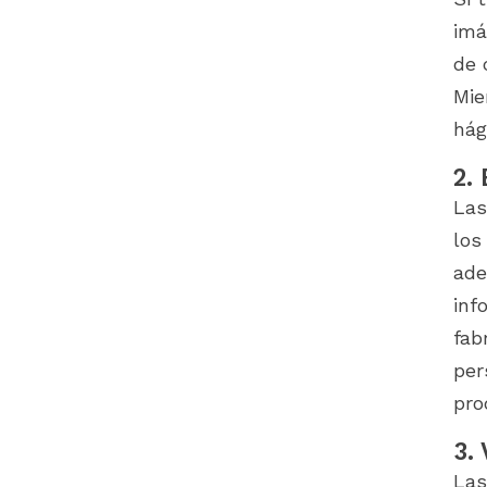
imá
de 
Mie
hág
2.
Las
los
ade
inf
fab
per
pro
3.
Las