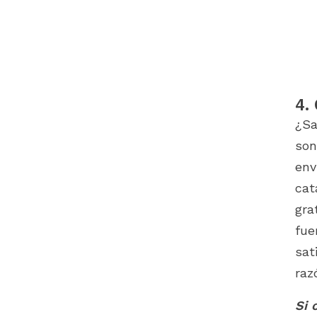
4.
¿Sa
son
env
cat
gra
fue
sat
raz
Si 