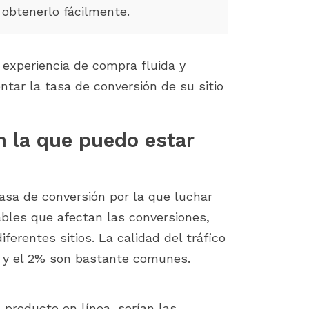
boost sales on your PrestaShop
PrestaShop, you know 
 obtenerlo fácilmente.
store by identifying...
importance of a smoot
installation process....
a experiencia de compra fluida y
tar la tasa de conversión de su sitio
n la que puedo estar
asa de conversión por la que luchar
ables que afectan las conversiones,
ferentes sitios. La calidad del tráfico
% y el 2% son bastante comunes.
 producto en línea, serían las