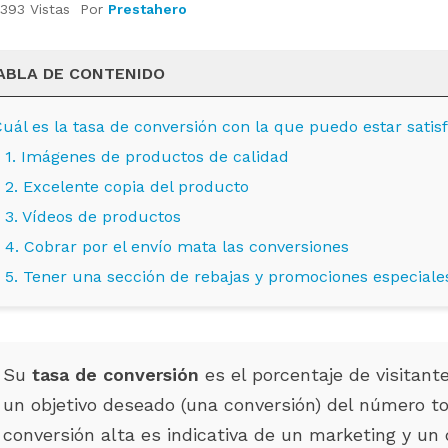
393 Vistas
Por
Prestahero
ABLA DE CONTENIDO
Cuál es la tasa de conversión con la que puedo estar satis
1. Imágenes de productos de calidad
2. Excelente copia del producto
3. Vídeos de productos
4. Cobrar por el envío mata las conversiones
5. Tener una sección de rebajas y promociones especiale
LOS DE PRESTAHERO
¿EN QUÉ ETAPA DE SU
TOS PARA
CRECIMIENTO SE ENCUENTRA TU
 9.1.X Y
TIENDA PRESTASHOP?
Su
tasa de conversión
es el porcentaje de visitan
RD 2.0
846 visitas
un objetivo deseado (una conversión) del número to
Optimiza tu negocio con los
conversión alta es indicativa de un marketing y un 
s de PrestaHero ya