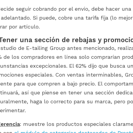
decide seguir cobrando por el envío, debe hacer una
 adelantado. Si puede, cobre una tarifa fija (lo mejo
rar por artículo.
 Tener una sección de rebajas y promoci
estudio de E-tailing Group antes mencionado, realiz
 de los compradores en línea solo comprarían pro
cunstancias excepcionales. El 62% dijo que busca un
mociones especiales. Con ventas interminables, Gr
gente para que compren a bajo precio. El comport
tinuará, así que piense en tener una sección dedicad
uralmente, haga lo correcto para su marca, pero pod
erimentar.
erencia
: muestre los productos especiales claramen
b con
el módulo de categorías destacadas de Prest