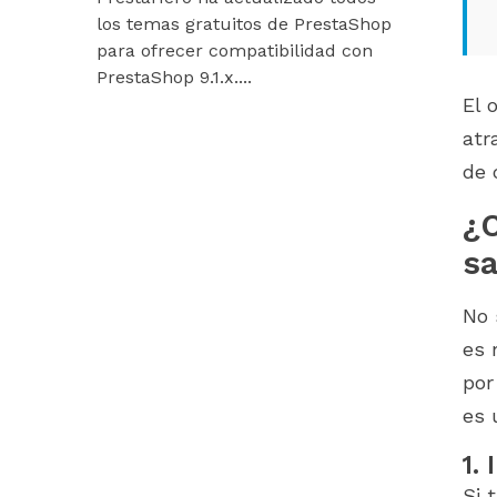
los temas gratuitos de PrestaShop
están listos
para ofrecer compatibilidad con
Hummingbir
PrestaShop 9.1.x....
nuestros mó
El 
atr
de 
¿C
sa
No 
es 
por
es 
1.
Si 