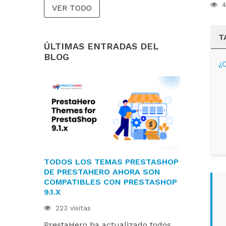
4
VER TODO
T
ÚLTIMAS ENTRADAS DEL
BLOG
¿
TODOS LOS TEMAS PRESTASHOP
LOS MÓDU
DE PRESTAHERO AHORA SON
ESTÁN LIS
COMPATIBLES CON PRESTASHOP
PRESTASHOP
9.1.X
HUMMINGBI
223 visitas
216 visitas
PrestaHero ha actualizado todos
Los módulo