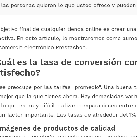
módulos adecuados en cada
las personas quieren lo que usted ofrece y pueden
 para PrestaShop 9.1.x y
etapa de tu experiencia con
d 2.0. Descubre cómo
PrestaShop. Desde la
dulos se...
configuración...
objetivo final de cualquier tienda online es crear un
activa. En este artículo, le mostraremos cómo aumen
comercio electrónico Prestashop.
uál es la tasa de conversión co
tisfecho?
se preocupe por las tarifas "promedio". Una buena t
mejor que la que tienes ahora. Hay demasiadas vari
 lo que es muy difícil realizar comparaciones entre di
un factor importante. Las tasas de alrededor del 1
 Imágenes de productos de calidad
tuviéramos que elegir una sola cosa que vendería un