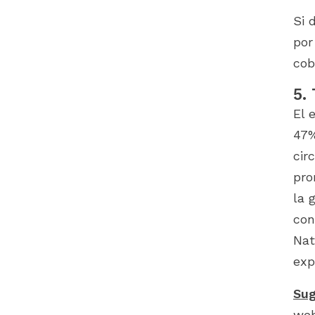
Si 
por
cob
5.
El 
47%
cir
pro
la 
con
Nat
exp
Sug
we