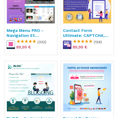
Mega Menu PRO -
Contact Form
Navigation Et
Ultimate: CAPTCHA,
Créateur De Menu
ReCAPTCHA, Anti
(332)
(124)
Spam
89,99 €
89,99 €