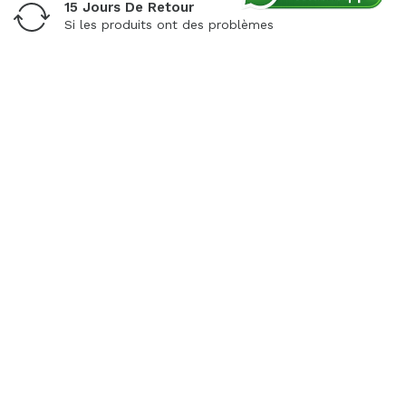
15 Jours De Retour
Si les produits ont des problèmes
Paiement Sécurisé
Paiement 100% sécurisé
Assistance Dédiée
Nos experts sont là pour vous aider
À Propos De PrestaHero
Suivez-Nous
Trustpilot
Information