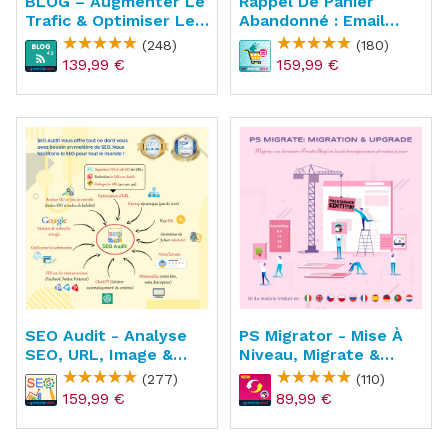
BLOG – Augmenter Le
Rappel De Panier
Trafic & Optimiser Le
Abandonné : Email
SEO
Automatique
(248)
(180)
139,99 €
159,99 €
SEO Audit - Analyse
PS Migrator - Mise À
SEO, URL, Image &
Niveau, Migrate &
Sitemap
Upgrade
(277)
(110)
159,99 €
89,99 €