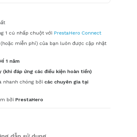
hất
ng 1 cú nhấp chuột với
PrestaHero Connect
 (hoặc miễn phí) của bạn luôn được cập nhật
HÍ 1 năm
 (khi đáp ứng các điều kiện hoàn tiền)
và nhanh chóng bởi
các chuyên gia tại
ảm bởi
PrestaHero
ng dẫn sử dụng