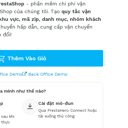
restaShop
- phần mềm chi phí vận
Shop của chúng tôi. Tạo
quy tắc vận
 khu vực, mã zip, danh mục, nhóm khách
chuyển hấp dẫn, cung cấp vận chuyển
 đổi!
Thêm Vào Giỏ
ffice Demo
Back Office Demo
a mình như thế nào?
ép
Cài đặt mô-đun
Qua PrestaHero Connect hoặc
tải xuống thủ công
 sau khi
 thực