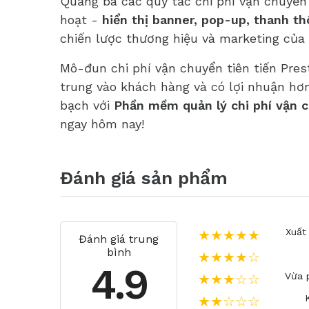
Quảng bá các quy tắc chi phí vận chuyển 
hoạt -
hiển thị banner, pop-up, thanh t
chiến lược thương hiệu và marketing của 
Mô-đun chi phí vận chuyển tiên tiến Pre
trung vào khách hàng và có lợi nhuận hơ
bạch với
Phần mềm quản lý chi phí vận 
ngay hôm nay!
Đánh giá sản phẩm
Xuất
★★★★★
Đánh giá trung
bình
★★★★☆
4.9
Vừa 
★★★☆☆
★★☆☆☆