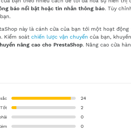
của bạn theo nhiều cách để tối đa hóa sự hiển thị
hông báo nổi bật hoặc tin nhắn thông báo
. Tùy chỉ
bạn.
staShop này là cánh cửa của bạn tới một hoạt động 
n. Kiểm soát
chiến lược vận chuyển
của bạn, khuyến
chuyển nâng cao cho PrestaShop
. Nâng cao cửa hà
24
 sắc
2
Tốt
0
phải
0
Kém