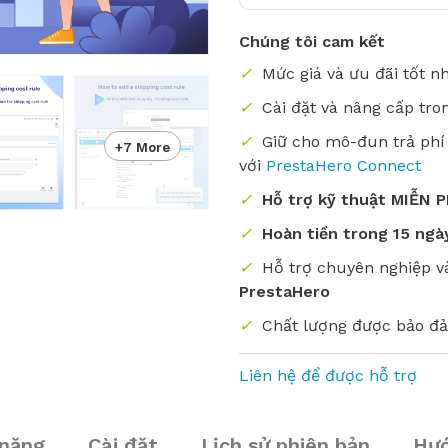
Chúng tôi cam kết
✓
Mức giá và ưu đãi tốt n
✓
Cài đặt và nâng cấp tro
✓
Giữ cho mô-đun trả phí
+7 More
với
PrestaHero Connect
✓
Hỗ trợ kỹ thuật MIỄN P
✓
Hoàn tiền trong 15 ngày
✓
Hỗ trợ chuyên nghiệp 
PrestaHero
✓
Chất lượng được bảo đ
Liên hệ để được hỗ trợ
 năng
Cài đặt
Lịch sử phiên bản
Hướ