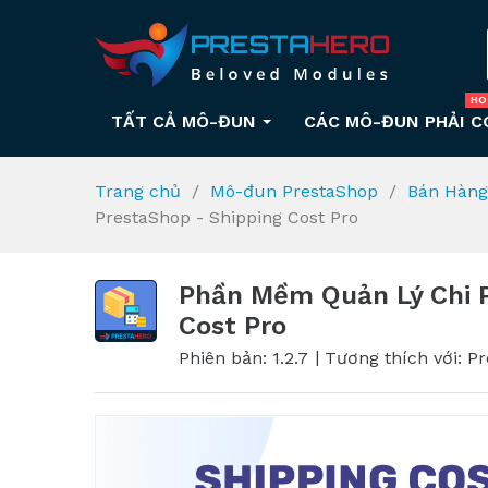
HO
TẤT CẢ MÔ-ĐUN
CÁC MÔ-ĐUN PHẢI C
Trang chủ
Mô-đun PrestaShop
Bán Hàng
PrestaShop - Shipping Cost Pro
Phần Mềm Quản Lý Chi P
Cost Pro
Phiên bản: 1.2.7
Tương thích với: Pr