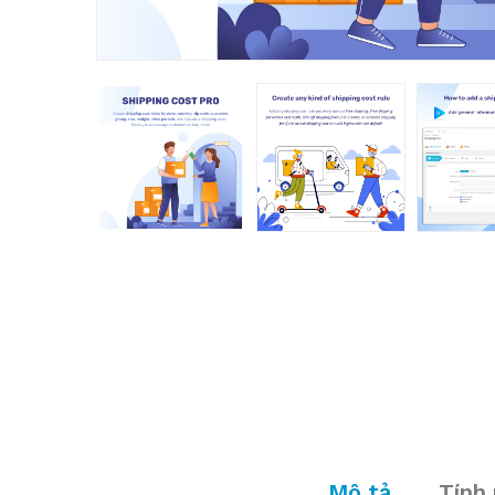
Mô tả
Tính