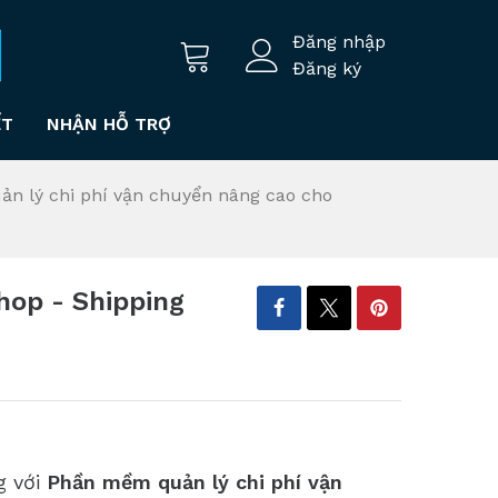
Đăng nhập
Đăng ký
ẾT
NHẬN HỖ TRỢ
n lý chi phí vận chuyển nâng cao cho
op - Shipping
g với
Phần mềm quản lý chi phí vận