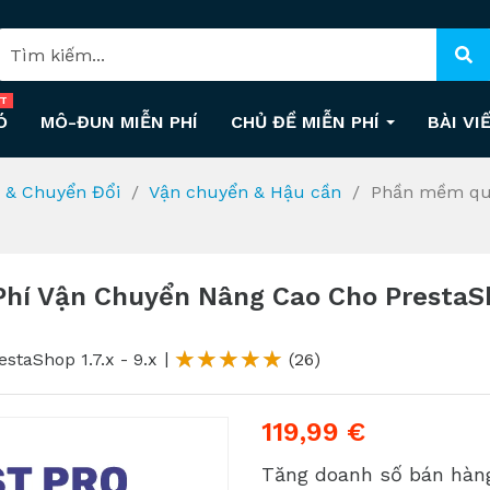
T
Ó
MÔ-ĐUN MIỄN PHÍ
CHỦ ĐỀ MIỄN PHÍ
BÀI VI
 & Chuyển Đổi
Vận chuyển & Hậu cần
Phần mềm quả
hí Vận Chuyển Nâng Cao Cho PrestaSh
estaShop 1.7.x - 9.x
(26)
119,99 €
Tăng doanh số bán hàn