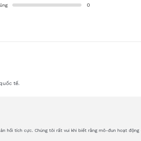
0
hủng
quốc tế.
ản hồi tích cực. Chúng tôi rất vui khi biết rằng mô-đun hoạt độn