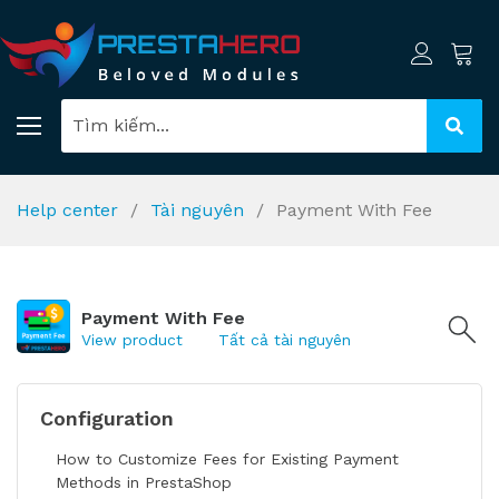
Help center
Tài nguyên
Payment With Fee
Payment With Fee
View product
Tất cả tài nguyên
Configuration
How to Customize Fees for Existing Payment
Methods in PrestaShop