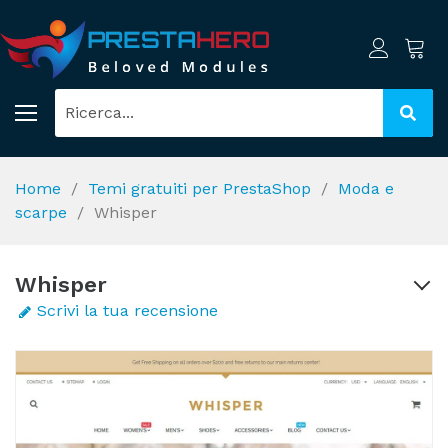
Home
Temi gratuiti per PrestaShop
Moda e
scarpe
Whisper
Whisper
Scrivi la tua recensione