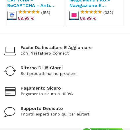
ReCAPTCHA - Anti
Navigazione E
Spam - Anti Conti Falsi
Generatore Di Menu
(153)
(332)
89,99 €
89,99 €
Facile Da Installare E Aggiornare
con PrestaHero Connect
Ritorno Di 15 Giorni
Se i prodotti hanno problemi
Pagamento Sicuro
Pagamento sicuro al 100%
Supporto Dedicato
I nostri esperti sono qui per aiutarti