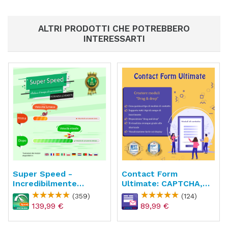
ALTRI PRODOTTI CHE POTREBBERO
INTERESSARTI
Super Speed -
Contact Form
Incredibilmente
Ultimate: CAPTCHA,
Veloce - WebP, Cache
ReCAPTCHA, Anti
(359)
(124)
Di Pagina & SEO
Spam
139,99 €
89,99 €