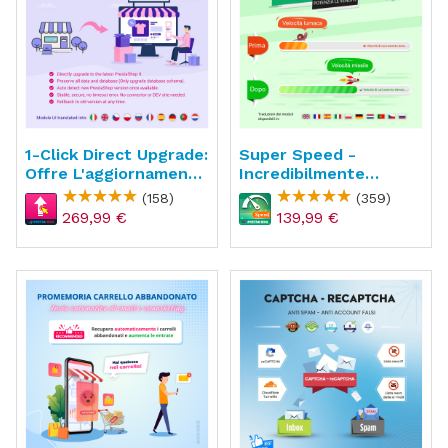
1-Click Direct Upgrade:
Super Speed -
Offre L'aggiornamento
Incredibilmente
Gratuito
Veloce - WebP, Cache
(158)
(359)
Di Pagina & SEO
269,99 €
139,99 €