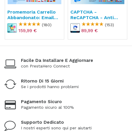
Promemoria Carrello
CAPTCHA -
Abbandonato: Email
ReCAPTCHA - Anti
Automatica
Spam - Anti Conti Falsi
(180)
(153)
159,99 €
89,99 €
Facile Da Installare E Aggiornare
con PrestaHero Connect
Ritorno Di 15 Giorni
Se i prodotti hanno problemi
Pagamento Sicuro
Pagamento sicuro al 100%
Supporto Dedicato
I nostri esperti sono qui per aiutarti