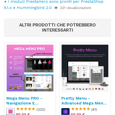
I moduli PrestaHero sono pronti per PrestaShop
9.1.x e Hummingbird 2.0
221 visualizzazioni
ALTRI PRODOTTI CHE POTREBBERO
INTERESSARTI
Mega Menu PRO -
Pretty Menu -
Navigazione E
Advanced Mega Menu
Generatore Di Menu
Builder
(332)
(41)
89,99 €
69,99 €