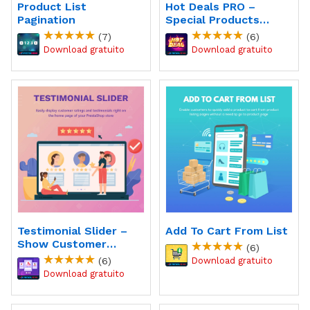
Product List
Hot Deals PRO –
Pagination
Special Products
Slider With
(7)
(6)
Countdown Module
Testimonial Slider –
Add To Cart From List
Show Customer
(6)
Reviews On Home
(6)
Page