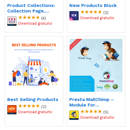
Product Collections:
New Products Block
Collection Page,
(3)
Showcase Products
(4)
Best Selling Products
Presta MailChimp –
Module For
(2)
PrestaShop
(5)