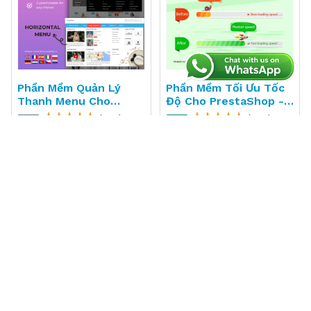
Phần Mềm Quản Lý
Phần Mềm Tối Ưu Tốc
Thanh Menu Cho
Độ Cho PrestaShop -
PrestaShop - Mega
Super Speed
(332)
(359)
Menu Pro
89,99 €
139,99 €