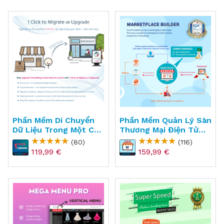
Phần Mềm Di Chuyển
Phần Mềm Quản Lý Sàn
Dữ Liệu Trong Một Cú
Thương Mại Điện Tử
Nhấp Chuột Cho
Cho PrestaShop -
(80)
(116)
PrestaShop - 1 CLICK
Marketplace Builder
119,99 €
159,99 €
To Migrate Or Upgrade