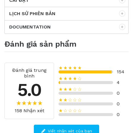
CÀI ĐẶT
LỊCH SỬ PHIÊN BẢN
DOCUMENTATION
Đánh giá sản phẩm
★★★★★
Đánh giá trung
154
bình
★★★★☆
5.0
4
★★★☆☆
0
★★☆☆☆
0
158 Nhận xét
★☆☆☆☆
0
Viết nhận xét của bạn