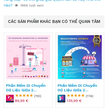
nào?
1966 lượt xem
CÁC SẢN PHẨM KHÁC BẠN CÓ THỂ QUAN TÂM
Phần Mềm Di Chuyển
Phần Mềm Di Chuyển
Dữ Liệu Giữa 2
Dữ Liệu Giữa 2
Websites PrestaShop
Websites Cho
(110)
(174)
- PS Migrator
PrestaShop -
89,99 €
139,99 €
MigrationPro Ultimate