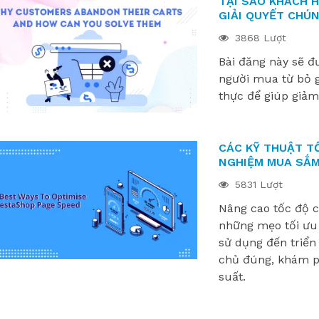
TẠI SAO KHÁCH H
GIẢI QUYẾT CHÚ
3868 Lượt
Bài đăng này sẽ đ
người mua từ bỏ g
thực để giúp giảm
CÁC KỸ THUẬT T
NGHIỆM MUA SẮM
5831 Lượt
Nâng cao tốc độ c
những mẹo tối ưu
sử dụng đến triển
chủ đúng, khám p
suất.