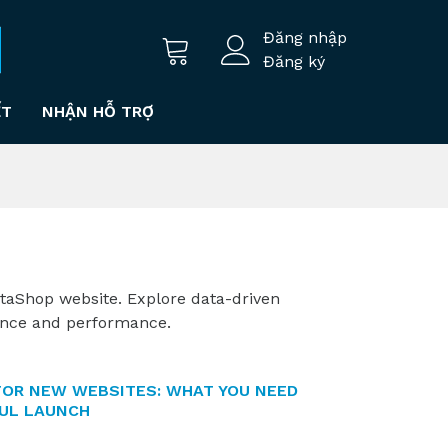
Đăng nhập
Đăng ký
ẾT
NHẬN HỖ TRỢ
staShop website. Explore data-driven
ience and performance.
FOR NEW WEBSITES: WHAT YOU NEED
UL LAUNCH