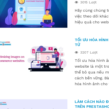
3015 Lượt
Hãy cùng chúng t
việc theo dõi khá
hiệu quả cho webs
TỐI ƯU HÓA HÌN
TỬ
3207 Lượt
Tối ưu hóa hình ả
website là một tr
thể bỏ qua nếu m
cách bền vững. Bài
hóa hình ảnh cho 
LÀM CÁCH NÀO ĐỂ
TRÊN PRESTASHO