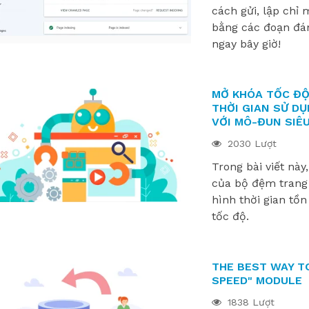
cách gửi, lập chỉ 
bằng các đoạn đá
ngay bây giờ!
MỞ KHÓA TỐC ĐỘ
THỜI GIAN SỬ D
VỚI MÔ-ĐUN SIÊ
2030 Lượt
Trong bài viết nà
của bộ đệm trang
hình thời gian tồ
E PRESTAHERO ĐÃ
CỬA HÀNG PRESTASHOP CỦA
tốc độ.
 CHO PRESTASHOP
BẠN ĐANG Ở GIAI ĐOẠN PHÁT
UMMINGBIRD 2.0
TRIỂN NÀO?
849 views
THE BEST WAY T
 PrestaHero hiện đã
Phát triển thông minh hơn với các
SPEED" MODULE
o PrestaShop 9.1.x và
module phù hợp ở mọi giai đoạn
1838 Lượt