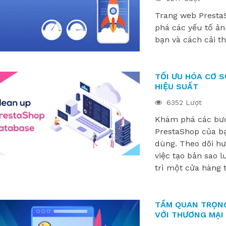
Trang web Presta
phá các yếu tố ản
bạn và cách cải t
TỐI ƯU HÓA CƠ 
HIỆU SUẤT
6352 Lượt
Khám phá các bướ
PrestaShop của bạ
dùng. Theo dõi hư
việc tạo bản sao l
trì một cửa hàng 
TẦM QUAN TRỌNG
VỚI THƯƠNG MẠI 