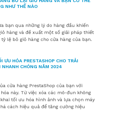
ÀNG BỎ LẠI GIỎ HÀNG VÀ BẠN CÓ THỂ
NG NHƯ THẾ NÀO
ưa bạn qua những lý do hàng đầu khiến
iỏ hàng và đề xuất một số giải pháp thiết
 tỷ lệ bỏ giỏ hàng cho cửa hàng của bạn.
ỐI ƯU HÓA PRESTASHOP CHO TRẢI
 NHANH CHÓNG NĂM 2024
ủa cửa hàng PrestaShop của bạn với
 hóa này. Từ việc xóa các mô-đun không
 khai tối ưu hóa hình ảnh và lựa chọn máy
há cách hiệu quả để tăng cường hiệu