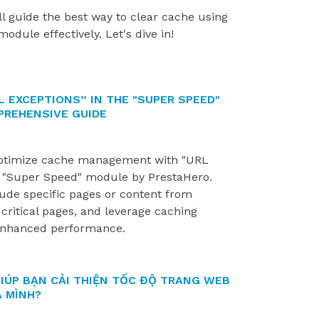
store by identifying...
importance of a smoot
ill guide the best way to clear cache using
installation process....
dule effectively. Let's dive in!
 EXCEPTIONS” IN THE "SUPER SPEED"
PREHENSIVE GUIDE
optimize cache management with "URL
e "Super Speed" module by PrestaHero.
ude specific pages or content from
e critical pages, and leverage caching
nhanced performance.
GIÚP BẠN CẢI THIỆN TỐC ĐỘ TRANG WEB
 MÌNH?