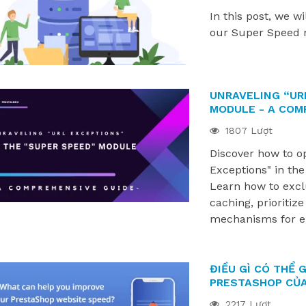
d 2.0. Khám phá cách
trong hành trình PrestaShop của
In this post, we w
 của chúng...
bạn. Từ thiết lập...
our Super Speed mo
UNRAVELING “URL
MODULE - A COM
1807 Lượt
Discover how to 
Exceptions" in th
Learn how to excl
caching, prioritiz
mechanisms for e
ĐIỀU GÌ CÓ THỂ 
PRESTASHOP CỦA
2217 Lượt