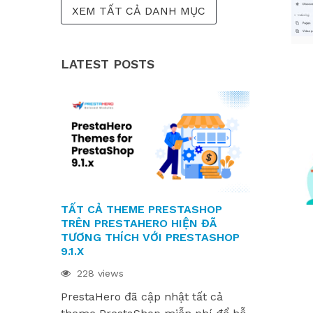
XEM TẤT CẢ DANH MỤC
LATEST POSTS
TẤT CẢ THEME PRESTASHOP
CÁC MODUL
TRÊN PRESTAHERO HIỆN ĐÃ
SẴN SÀNG
TƯƠNG THÍCH VỚI PRESTASHOP
9.1.X VÀ H
9.1.X
221 views
228 views
Các module
PrestaHero đã cập nhật tất cả
sẵn sàng ch