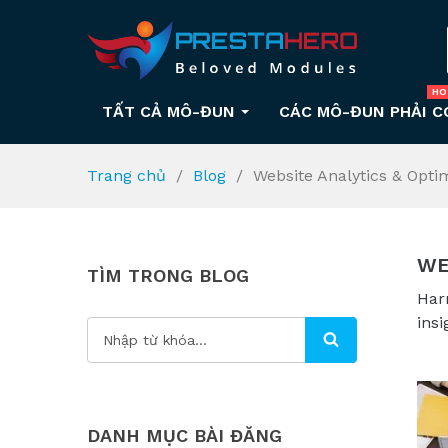
HO
TẤT CẢ MÔ-ĐUN
CÁC MÔ-ĐUN PHẢI C
Trang chủ
Blog
Website Analytics & Opti
WE
TÌM TRONG BLOG
Har
ins
DANH MỤC BÀI ĐĂNG