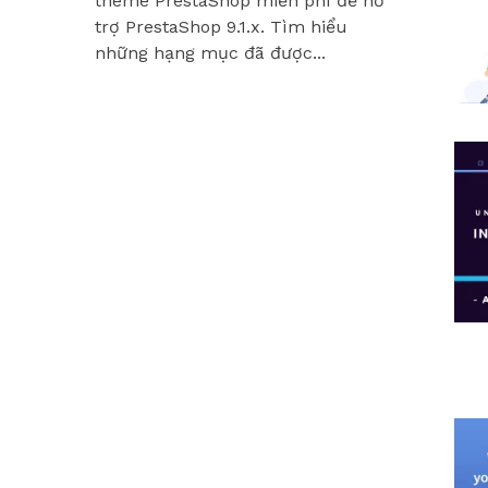
theme PrestaShop miễn phí để hỗ
Hummingbir
trợ PrestaShop 9.1.x. Tìm hiểu
các module
những hạng mục đã được...