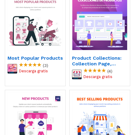
Most Popular Products
Product Collections:
Collection Page,
(3)
Showcase Products
(4)