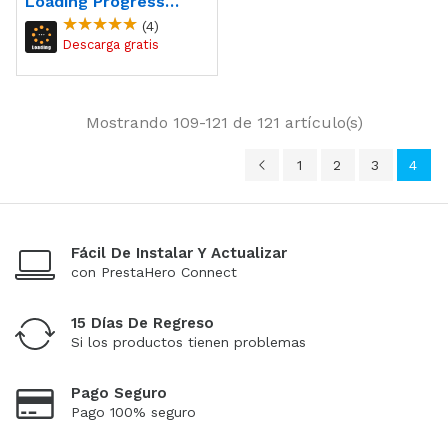
Loading Progress
Indicator Module
(4)
Mostrando 109-121 de 121 artículo(s)
1
2
3
4
Fácil De Instalar Y Actualizar
con PrestaHero Connect
15 Días De Regreso
Si los productos tienen problemas
Pago Seguro
Pago 100% seguro