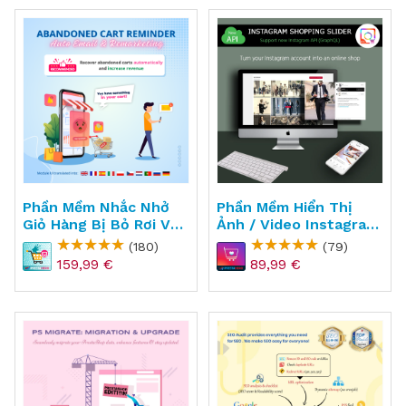
Phần Mềm Nhắc Nhở
Phần Mềm Hiển Thị
Giỏ Hàng Bị Bỏ Rơi Và
Ảnh / Video Instagram
Email Marketing Cho
Lên Website
(180)
(79)
PrestaShop -
PrestaShop -
159,99 €
89,99 €
Abandoned Cart
Instagram Shopping
Reminder + Auto Email
Slider