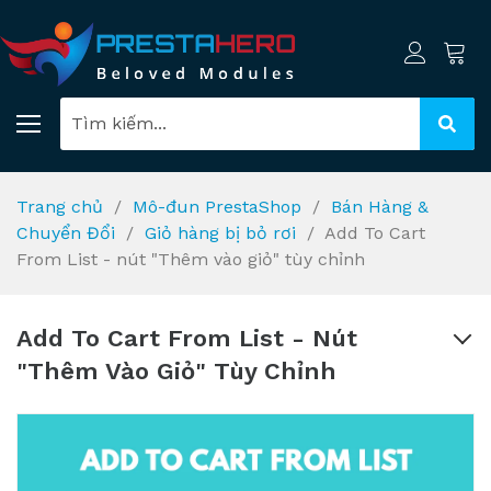
Trang chủ
Mô-đun PrestaShop
Bán Hàng &
Chuyển Đổi
Giỏ hàng bị bỏ rơi
Add To Cart
From List - nút "Thêm vào giỏ" tùy chỉnh
Add To Cart From List - Nút
"Thêm Vào Giỏ" Tùy Chỉnh