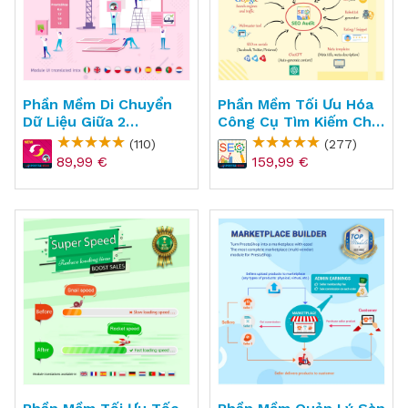
Phần Mềm Di Chuyển
Phần Mềm Tối Ưu Hóa
Dữ Liệu Giữa 2
Công Cụ Tìm Kiếm Cho
Websites PrestaShop
PrestaShop - SEO
(110)
(277)
- PS Migrator
Audit
89,99 €
159,99 €