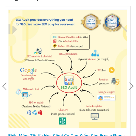
Phần Mềm Tối Ưu Hóa Công Cụ Tìm Kiếm Cho PrestaShop -