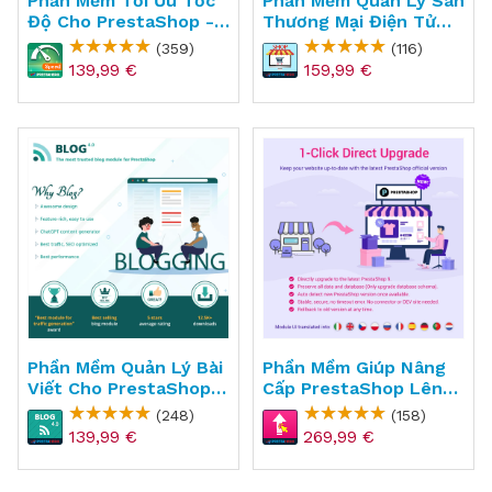
Phần Mềm Tối Ưu Tốc
Phần Mềm Quản Lý Sàn
Độ Cho PrestaShop -
Thương Mại Điện Tử
Super Speed
Cho PrestaShop -
(359)
(116)
Marketplace Builder
139,99 €
159,99 €
Phần Mềm Quản Lý Bài
Phần Mềm Giúp Nâng
Viết Cho PrestaShop -
Cấp PrestaShop Lên
BLOG
Phiên Bản Mới Nhất -
(248)
(158)
Direct Upgrade
139,99 €
269,99 €