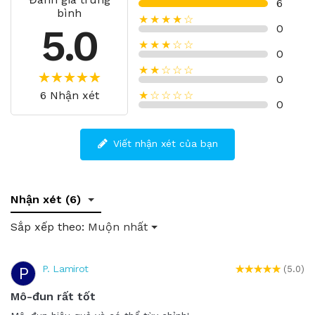
6
bình
★★★★☆
5.0
0
★★★☆☆
0
★★☆☆☆
0
6 Nhận xét
★☆☆☆☆
0
Viết nhận xét của bạn
Nhận xét (6)
Sắp xếp theo:
Muộn nhất
P. Lamirot
P
(5.0)
Mô-đun rất tốt