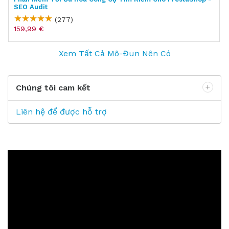
SEO Audit
(277)
159,99 €
Xem Tất Cả Mô-Đun Nên Có
Chúng tôi cam kết
Liên hệ để được hỗ trợ