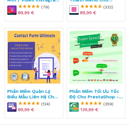
Lên Website
PrestaShop - Mega
(79)
(332)
PrestaShop -
Menu Pro
89,99 €
89,99 €
Instagram Shopping
Slider
Phần Mềm Quản Lý
Phần Mềm Tối Ưu Tốc
Biểu Mẫu Liên Hệ Cho
Độ Cho PrestaShop -
PrestaShop - Contact
Super Speed
(124)
(359)
Form Ultimate
89,99 €
139,99 €