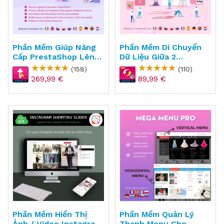
Phần Mềm Giúp Nâng
Phần Mềm Di Chuyển
Cấp PrestaShop Lên
Dữ Liệu Giữa 2
Phiên Bản Mới Nhất -
Websites PrestaShop
(158)
(110)
Direct Upgrade
- PS Migrator
269,99 €
89,99 €
Phần Mềm Hiển Thị
Phần Mềm Quản Lý
Ảnh / Video Instagram
Thanh Menu Cho