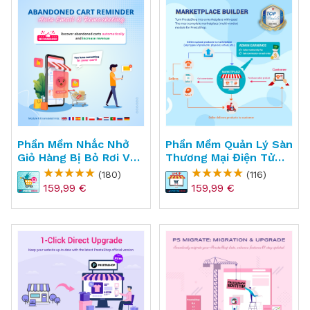
Phần Mềm Nhắc Nhở
Phần Mềm Quản Lý Sàn
Giỏ Hàng Bị Bỏ Rơi Và
Thương Mại Điện Tử
Email Marketing Cho
Cho PrestaShop -
(180)
(116)
PrestaShop -
Marketplace Builder
159,99 €
159,99 €
Abandoned Cart
Reminder + Auto Email