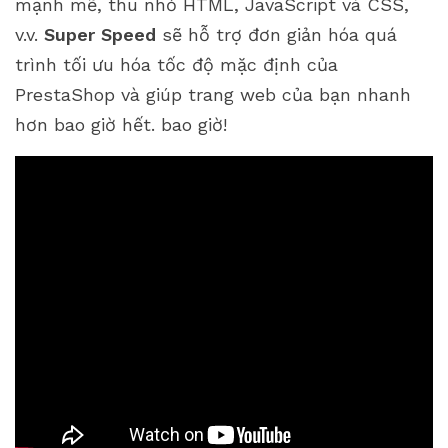
mạnh mẽ, thu nhỏ HTML, JavaScript và CSS,
v.v.
Super Speed
sẽ hỗ trợ đơn giản hóa quá
trình tối ưu hóa tốc độ mặc định của
PrestaShop và giúp trang web của bạn nhanh
hơn bao giờ hết. bao giờ!