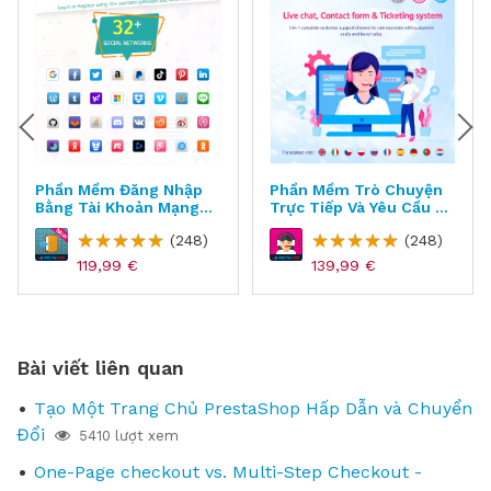
Phần Mềm Đăng Nhập
Phần Mềm Trò Chuyện
Bằng Tài Khoản Mạng
Trực Tiếp Và Yêu Cầu Hỗ
Xã Hội Cho PrestaShop
Trợ Cho PrestaShop -
(248)
(248)
- Social Login
Live Chat, Contact
Form And Ticket
119,99 €
139,99 €
System
Bài viết liên quan
Tạo Một Trang Chủ PrestaShop Hấp Dẫn và Chuyển
Đổi
5410 lượt xem
One-Page checkout vs. Multi-Step Checkout -