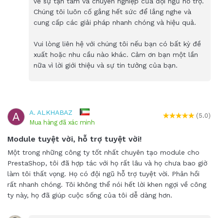
về sự tận tâm và chuyên nghiệp của đội ngũ hỗ trợ.
Chúng tôi luôn cố gắng hết sức để lắng nghe và
cung cấp các giải pháp nhanh chóng và hiệu quả.
Vui lòng liên hệ với chúng tôi nếu bạn có bất kỳ đề
xuất hoặc nhu cầu nào khác. Cảm ơn bạn một lần
nữa vì lời giới thiệu và sự tin tưởng của bạn.
A. ALKHABAZ
A
(5.0)
Mua hàng đã xác minh
Module tuyệt vời, hỗ trợ tuyệt vời!
Một trong những công ty tốt nhất chuyên tạo module cho
PrestaShop, tôi đã hợp tác với họ rất lâu và họ chưa bao giờ
làm tôi thất vọng. Họ có đội ngũ hỗ trợ tuyệt vời. Phản hồi
rất nhanh chóng. Tôi không thể nói hết lời khen ngợi về công
ty này, họ đã giúp cuộc sống của tôi dễ dàng hơn.