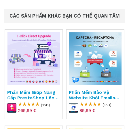
CÁC SẢN PHẨM KHÁC BẠN CÓ THỂ QUAN TÂM
Phần Mềm Giúp Nâng
Phần Mềm Bảo Vệ
Cấp PrestaShop Lên
Website Khỏi Emails
Phiên Bản Mới Nhất -
Rác Cho PrestaShop -
(158)
(153)
Direct Upgrade
CAPTCHA
269,99 €
89,99 €