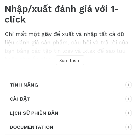
Nhập/xuất đánh giá với 1-
click
Chỉ mất một giây để xuất và nhập tất cả dữ
liệu đánh giá sản phẩm, câu hỏi và trả lời của
bạn bằng các tập tin .csv và .xlsx để sao lưu
hoặc chuyển giao mục đích.
Xem thêm
TÍNH NĂNG
CÀI ĐẶT
LỊCH SỬ PHIÊN BẢN
DOCUMENTATION