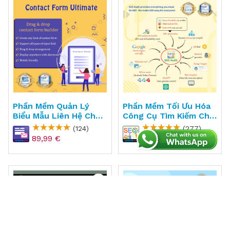
Phần Mềm Quản Lý
Phần Mềm Tối Ưu Hóa
Biểu Mẫu Liên Hệ Cho
Công Cụ Tìm Kiếm Cho
PrestaShop - Contact
PrestaShop - SEO
(124)
(277)
Form Ultimate
Audit
89,99 €
159,99 €