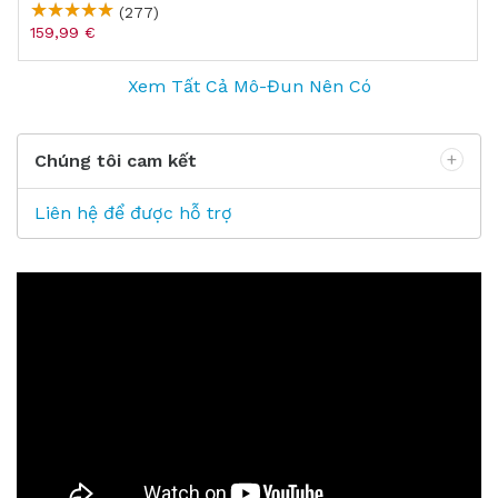
(277)
159,99 €
Xem Tất Cả Mô-Đun Nên Có
Chúng tôi cam kết
Liên hệ để được hỗ trợ