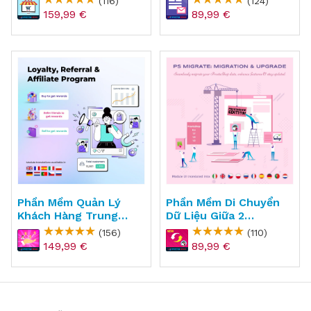
(116)
(124)
Marketplace Builder
Form Ultimate
159,99 €
89,99 €
Phần Mềm Quản Lý
Phần Mềm Di Chuyển
Khách Hàng Trung
Dữ Liệu Giữa 2
Thành, Tiếp Thị Giới
Websites PrestaShop
(156)
(110)
Thiệu & Liên Kết Cho
- PS Migrator
149,99 €
89,99 €
PrestaShop - Loyalty,
Referral & Affiliate
Marketing