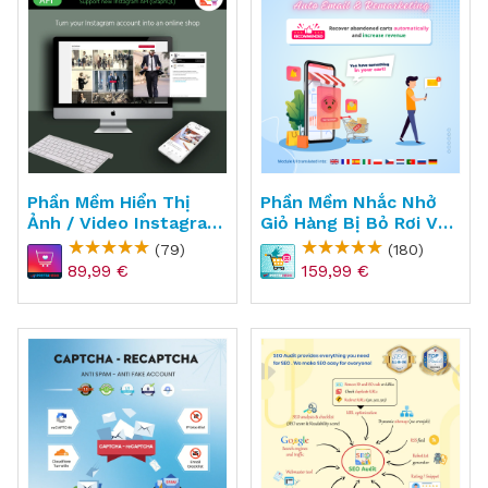
Phần Mềm Hiển Thị
Phần Mềm Nhắc Nhở
Ảnh / Video Instagram
Giỏ Hàng Bị Bỏ Rơi Và
Lên Website
Email Marketing Cho
(79)
(180)
PrestaShop -
PrestaShop -
89,99 €
159,99 €
Instagram Shopping
Abandoned Cart
Slider
Reminder + Auto Email