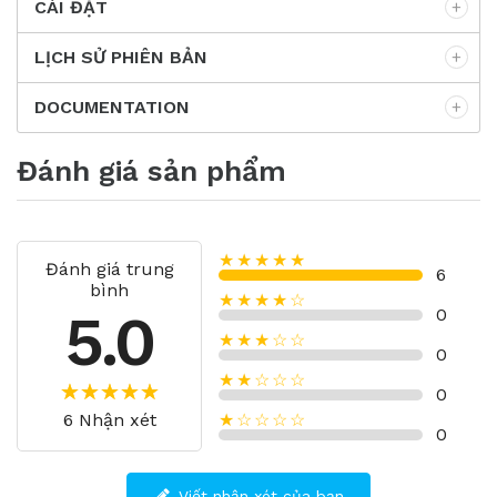
CÀI ĐẶT
LỊCH SỬ PHIÊN BẢN
DOCUMENTATION
Đánh giá sản phẩm
★★★★★
Đánh giá trung
6
bình
★★★★☆
5.0
0
★★★☆☆
0
★★☆☆☆
0
6 Nhận xét
★☆☆☆☆
0
Viết nhận xét của bạn