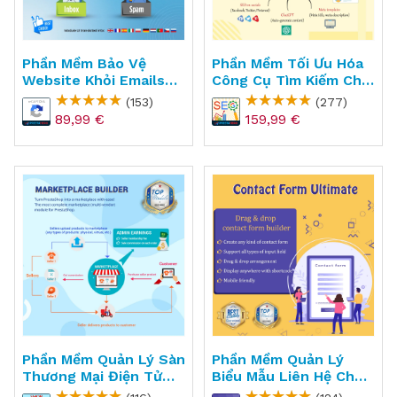
Phần Mềm Bảo Vệ
Phần Mềm Tối Ưu Hóa
Website Khỏi Emails
Công Cụ Tìm Kiếm Cho
Rác Cho PrestaShop -
PrestaShop - SEO
(153)
(277)
CAPTCHA
Audit
89,99 €
159,99 €
Phần Mềm Quản Lý Sàn
Phần Mềm Quản Lý
Thương Mại Điện Tử
Biểu Mẫu Liên Hệ Cho
Cho PrestaShop -
PrestaShop - Contact