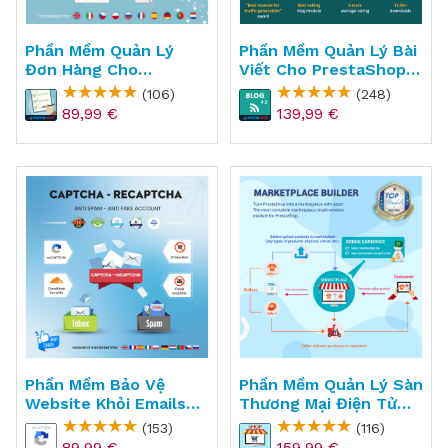
Phần Mềm Quản Lý
Phần Mềm Quản Lý Bài
Đơn Hàng Cho
Viết Cho PrestaShop -
PrestaShop - Order
BLOG
(106)
(248)
Manager
89,99 €
139,99 €
Phần Mềm Bảo Vệ
Phần Mềm Quản Lý Sàn
Website Khỏi Emails
Thương Mại Điện Tử
Rác Cho PrestaShop -
Cho PrestaShop -
(153)
(116)
CAPTCHA
Marketplace Builder
89,99 €
159,99 €