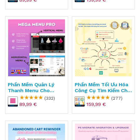
Phần Mềm Quản Lý
Phần Mềm Tối Ưu Hóa
Thanh Menu Cho
Công Cụ Tìm Kiếm Cho
PrestaShop - Mega
PrestaShop - SEO
(332)
(277)
Menu Pro
Audit
89,99 €
159,99 €