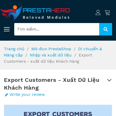
Trang chủ
Mô-đun PrestaShop
Di chuyển &
Nâng cấp
Nhập và xuất dữ liệu
Export
Customers - xuất dữ liệu khách hàng
Export Customers - Xuất Dữ Liệu
Khách Hàng
Write your review