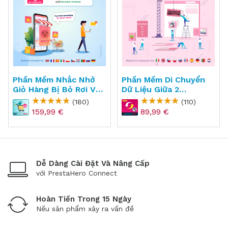
Phần Mềm Nhắc Nhở
Phần Mềm Di Chuyển
Giỏ Hàng Bị Bỏ Rơi Và
Dữ Liệu Giữa 2
Email Marketing Cho
Websites PrestaShop
(180)
(110)
PrestaShop -
- PS Migrator
159,99 €
89,99 €
Abandoned Cart
Reminder + Auto Email
Dễ Dàng Cài Đặt Và Nâng Cấp
với PrestaHero Connect
Hoàn Tiền Trong 15 Ngày
Nếu sản phẩm xảy ra vấn đề