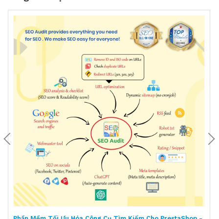
Phần Mềm Tối Ưu Hóa Công Cụ Tìm Kiếm Cho PrestaShop -